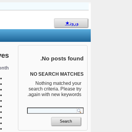
sms جالب
ورود
ves
No posts found.
nth:
NO SEARCH MATCHES
Nothing matched your
search criteria. Please try
again with new keywords.