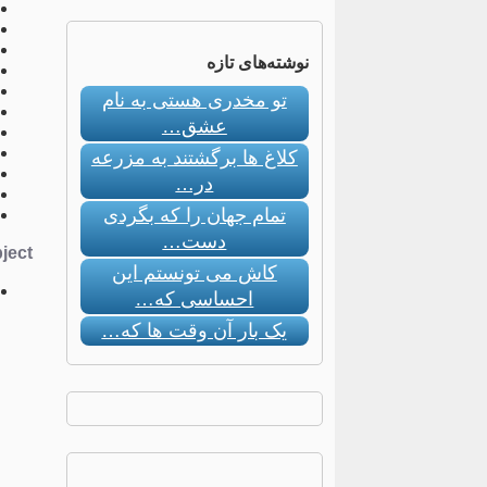
نوشته‌های تازه
تو مخدری هستی به نام
عشق…
کلاغ ها برگشتند به مزرعه
در…
تمام جهان را که بگردی
دست…
ect:
کاش می تونستم این
احساسی که…
یک بار آن وقت ها که…