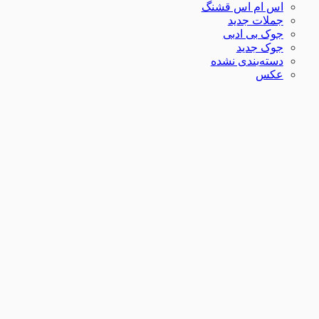
اس ام اس قشنگ
جملات جدید
جوک بی ادبی
جوک جدید
دسته‌بندی نشده
عکس