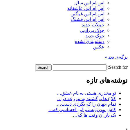
اس ام اس سال
اس ام اس عاشقانه
اس ام اس غمگین
اس ام اس قشنگ
جملات جدید
جوک بی ادبی
جوک جدید
دسته‌بندی نشده
عکس
برگه‌ی بعد »
Search for:
نوشته‌های تازه
تو مخدری هستی به نام عشق…
کلاغ ها برگشتند به مزرعه در…
تمام جهان را که بگردی دست…
کاش می تونستم این احساسی که…
یک بار آن وقت ها که…
.