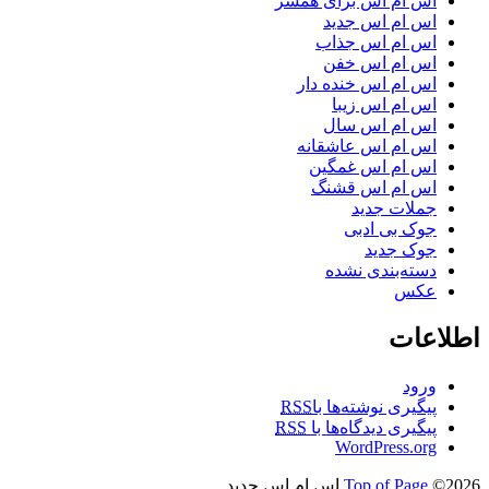
اس ام اس برای همسر
اس ام اس جدید
اس ام اس جذاب
اس ام اس خفن
اس ام اس خنده دار
اس ام اس زیبا
اس ام اس سال
اس ام اس عاشقانه
اس ام اس غمگین
اس ام اس قشنگ
جملات جدید
جوک بی ادبی
جوک جدید
دسته‌بندی نشده
عکس
اطلاعات
ورود
پیگیری نوشته‌ها با
RSS
پیگیری دیدگاه‌ها با
RSS
WordPress.org
©2026 اس ام اس جدید
Top of Page