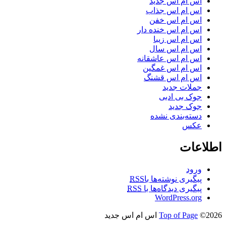
اس ام اس جدید
اس ام اس جذاب
اس ام اس خفن
اس ام اس خنده دار
اس ام اس زیبا
اس ام اس سال
اس ام اس عاشقانه
اس ام اس غمگین
اس ام اس قشنگ
جملات جدید
جوک بی ادبی
جوک جدید
دسته‌بندی نشده
عکس
اطلاعات
ورود
پیگیری نوشته‌ها با
RSS
پیگیری دیدگاه‌ها با
RSS
WordPress.org
©2026 اس ام اس جدید
Top of Page