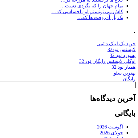
تمام جهان را که بگردی دست…
کاش می تونستم این احساسی که…
یک بار آن وقت ها که…
.
خرید بک لینک دائمی
لایسنس نود32
پسورد نود 32
اوکلی لایسنس رایگان نود 32
همیار نود 32
بهترین سئو
رایگان
آخرین دیدگاه‌ها
بایگانی
آگوست 2026
جولای 2026