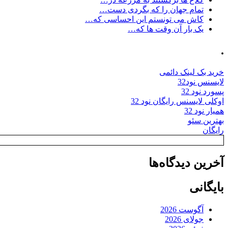
تمام جهان را که بگردی دست…
کاش می تونستم این احساسی که…
یک بار آن وقت ها که…
.
خرید بک لینک دائمی
لایسنس نود32
پسورد نود 32
اوکلی لایسنس رایگان نود 32
همیار نود 32
بهترین سئو
رایگان
آخرین دیدگاه‌ها
بایگانی
آگوست 2026
جولای 2026