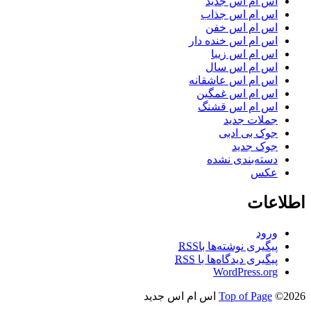
اس ام اس جدید
اس ام اس جذاب
اس ام اس خفن
اس ام اس خنده دار
اس ام اس زیبا
اس ام اس سال
اس ام اس عاشقانه
اس ام اس غمگین
اس ام اس قشنگ
جملات جدید
جوک بی ادبی
جوک جدید
دسته‌بندی نشده
عکس
اطلاعات
ورود
پیگیری نوشته‌ها با
RSS
پیگیری دیدگاه‌ها با
RSS
WordPress.org
©2026 اس ام اس جدید
Top of Page