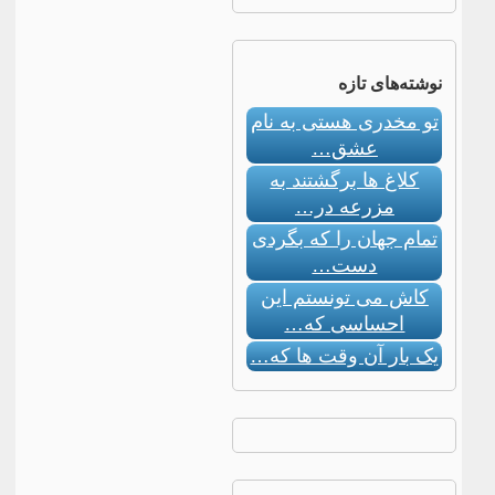
نوشته‌های تازه
تو مخدری هستی به نام
عشق…
کلاغ ها برگشتند به
مزرعه در…
تمام جهان را که بگردی
دست…
کاش می تونستم این
احساسی که…
یک بار آن وقت ها که…