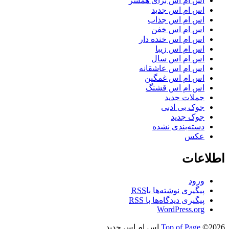
اس ام اس برای همسر
اس ام اس جدید
اس ام اس جذاب
اس ام اس خفن
اس ام اس خنده دار
اس ام اس زیبا
اس ام اس سال
اس ام اس عاشقانه
اس ام اس غمگین
اس ام اس قشنگ
جملات جدید
جوک بی ادبی
جوک جدید
دسته‌بندی نشده
عکس
اطلاعات
ورود
پیگیری نوشته‌ها با
RSS
پیگیری دیدگاه‌ها با
RSS
WordPress.org
©2026 اس ام اس جدید
Top of Page