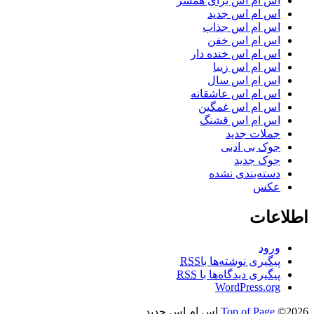
اس ام اس برای همسر
اس ام اس جدید
اس ام اس جذاب
اس ام اس خفن
اس ام اس خنده دار
اس ام اس زیبا
اس ام اس سال
اس ام اس عاشقانه
اس ام اس غمگین
اس ام اس قشنگ
جملات جدید
جوک بی ادبی
جوک جدید
دسته‌بندی نشده
عکس
اطلاعات
ورود
پیگیری نوشته‌ها با
RSS
پیگیری دیدگاه‌ها با
RSS
WordPress.org
©2026 اس ام اس جدید
Top of Page