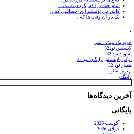
تمام جهان را که بگردی دست…
کاش می تونستم این احساسی که…
یک بار آن وقت ها که…
.
خرید بک لینک دائمی
لایسنس نود32
پسورد نود 32
اوکلی لایسنس رایگان نود 32
همیار نود 32
بهترین سئو
رایگان
آخرین دیدگاه‌ها
بایگانی
آگوست 2026
جولای 2026