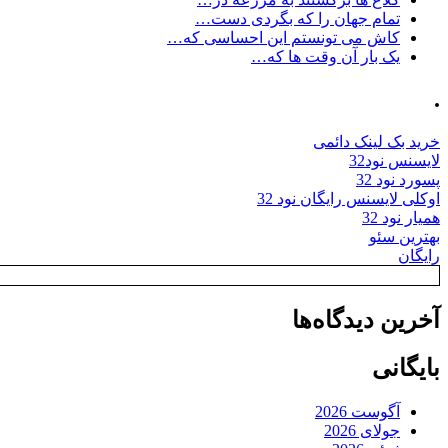
تمام جهان را که بگردی دست…
کاش می تونستم این احساسی که…
یک بار آن وقت ها که…
.
خرید بک لینک دائمی
لایسنس نود32
پسورد نود 32
اوکلی لایسنس رایگان نود 32
همیار نود 32
بهترین سئو
رایگان
آخرین دیدگاه‌ها
بایگانی
آگوست 2026
جولای 2026