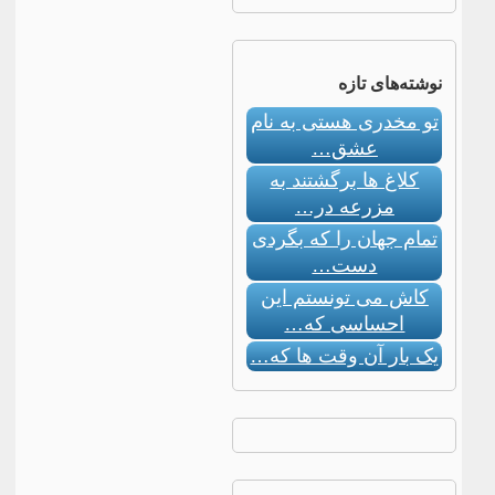
نوشته‌های تازه
تو مخدری هستی به نام
عشق…
کلاغ ها برگشتند به
مزرعه در…
تمام جهان را که بگردی
دست…
کاش می تونستم این
احساسی که…
یک بار آن وقت ها که…