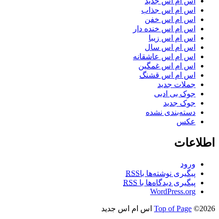
اس ام اس جدید
اس ام اس جذاب
اس ام اس خفن
اس ام اس خنده دار
اس ام اس زیبا
اس ام اس سال
اس ام اس عاشقانه
اس ام اس غمگین
اس ام اس قشنگ
جملات جدید
جوک بی ادبی
جوک جدید
دسته‌بندی نشده
عکس
اطلاعات
ورود
پیگیری نوشته‌ها با
RSS
پیگیری دیدگاه‌ها با
RSS
WordPress.org
©2026 اس ام اس جدید
Top of Page