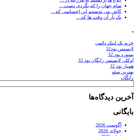
تمام جهان را که بگردی دست…
کاش می تونستم این احساسی که…
یک بار آن وقت ها که…
.
خرید بک لینک دائمی
لایسنس نود32
پسورد نود 32
اوکلی لایسنس رایگان نود 32
همیار نود 32
بهترین سئو
رایگان
آخرین دیدگاه‌ها
بایگانی
آگوست 2026
جولای 2026