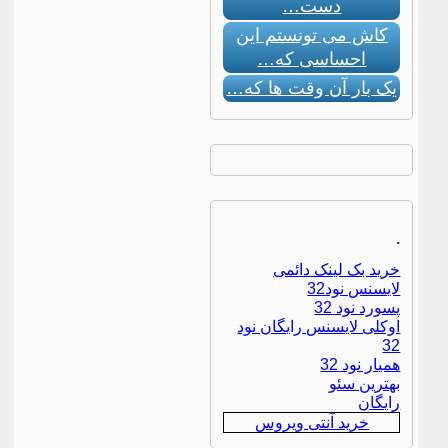
دست…
کاش می تونستم این
احساسی که…
یک بار آن وقت ها که…
.
خرید بک لینک دائمی
لایسنس نود32
پسورد نود 32
اوکلی لایسنس رایگان نود
32
همیار نود 32
بهترین سئو
رایگان
خرید آنتی ویروس