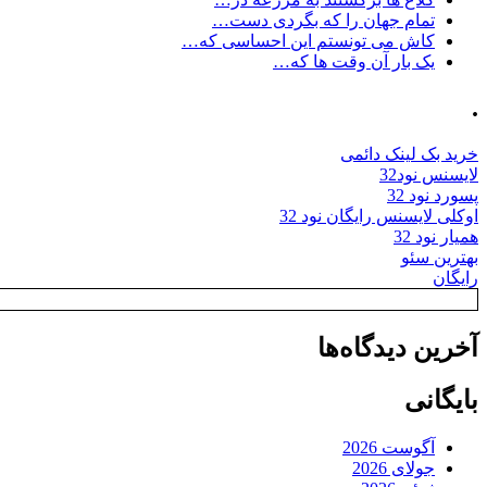
تمام جهان را که بگردی دست…
کاش می تونستم این احساسی که…
یک بار آن وقت ها که…
.
خرید بک لینک دائمی
لایسنس نود32
پسورد نود 32
اوکلی لایسنس رایگان نود 32
همیار نود 32
بهترین سئو
رایگان
آخرین دیدگاه‌ها
بایگانی
آگوست 2026
جولای 2026