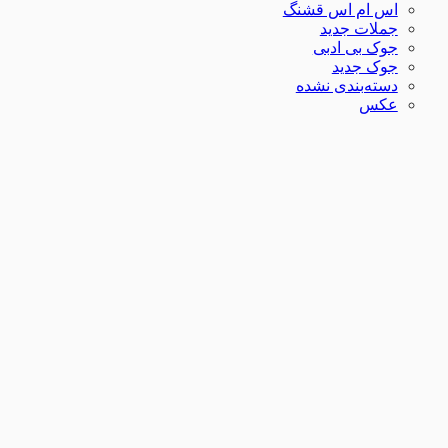
اس ام اس قشنگ
جملات جدید
جوک بی ادبی
جوک جدید
دسته‌بندی نشده
عکس