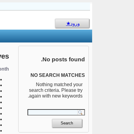
sms جالب
ورود
ves
No posts found.
nth:
NO SEARCH MATCHES
Nothing matched your
search criteria. Please try
again with new keywords.