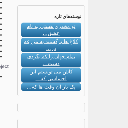
نوشته‌های تازه
تو مخدری هستی به نام
عشق…
کلاغ ها برگشتند به مزرعه
در…
تمام جهان را که بگردی
دست…
ect:
کاش می تونستم این
احساسی که…
یک بار آن وقت ها که…