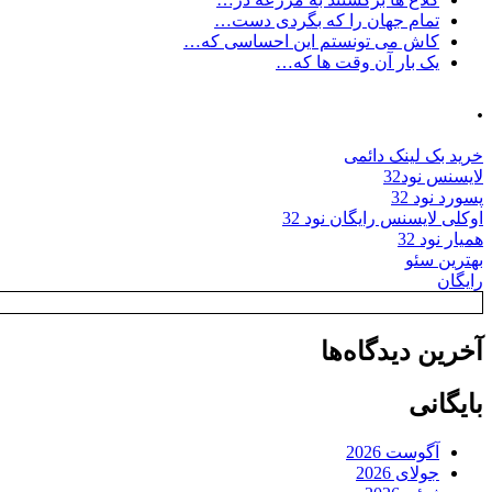
تمام جهان را که بگردی دست…
کاش می تونستم این احساسی که…
یک بار آن وقت ها که…
.
خرید بک لینک دائمی
لایسنس نود32
پسورد نود 32
اوکلی لایسنس رایگان نود 32
همیار نود 32
بهترین سئو
رایگان
آخرین دیدگاه‌ها
بایگانی
آگوست 2026
جولای 2026