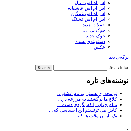
اس ام اس سال
اس ام اس عاشقانه
اس ام اس غمگین
اس ام اس قشنگ
جملات جدید
جوک بی ادبی
جوک جدید
دسته‌بندی نشده
عکس
برگه‌ی بعد »
Search for:
نوشته‌های تازه
تو مخدری هستی به نام عشق…
کلاغ ها برگشتند به مزرعه در…
تمام جهان را که بگردی دست…
کاش می تونستم این احساسی که…
یک بار آن وقت ها که…
.