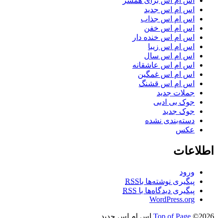
اس ام اس برای همسر
اس ام اس جدید
اس ام اس جذاب
اس ام اس خفن
اس ام اس خنده دار
اس ام اس زیبا
اس ام اس سال
اس ام اس عاشقانه
اس ام اس غمگین
اس ام اس قشنگ
جملات جدید
جوک بی ادبی
جوک جدید
دسته‌بندی نشده
عکس
اطلاعات
ورود
پیگیری نوشته‌ها با
RSS
پیگیری دیدگاه‌ها با
RSS
WordPress.org
©2026 اس ام اس جدید
Top of Page