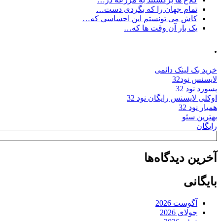
تمام جهان را که بگردی دست…
کاش می تونستم این احساسی که…
یک بار آن وقت ها که…
.
خرید بک لینک دائمی
لایسنس نود32
پسورد نود 32
اوکلی لایسنس رایگان نود 32
همیار نود 32
بهترین سئو
رایگان
آخرین دیدگاه‌ها
بایگانی
آگوست 2026
جولای 2026