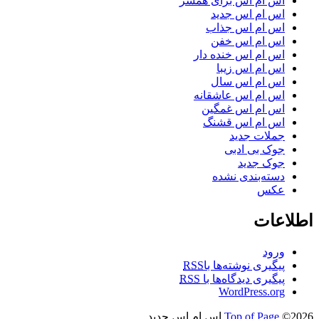
اس ام اس برای همسر
اس ام اس جدید
اس ام اس جذاب
اس ام اس خفن
اس ام اس خنده دار
اس ام اس زیبا
اس ام اس سال
اس ام اس عاشقانه
اس ام اس غمگین
اس ام اس قشنگ
جملات جدید
جوک بی ادبی
جوک جدید
دسته‌بندی نشده
عکس
اطلاعات
ورود
پیگیری نوشته‌ها با
RSS
پیگیری دیدگاه‌ها با
RSS
WordPress.org
©2026 اس ام اس جدید
Top of Page