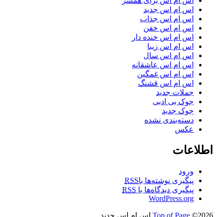
اس ام اس برای همسر
اس ام اس جدید
اس ام اس جذاب
اس ام اس خفن
اس ام اس خنده دار
اس ام اس زیبا
اس ام اس سال
اس ام اس عاشقانه
اس ام اس غمگین
اس ام اس قشنگ
جملات جدید
جوک بی ادبی
جوک جدید
دسته‌بندی نشده
عکس
اطلاعات
ورود
پیگیری نوشته‌ها با
RSS
پیگیری دیدگاه‌ها با
RSS
WordPress.org
©2026 اس ام اس جدید
Top of Page