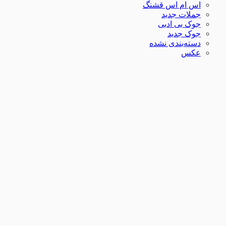
اس ام اس قشنگ
جملات جدید
جوک بی ادبی
جوک جدید
دسته‌بندی نشده
عکس