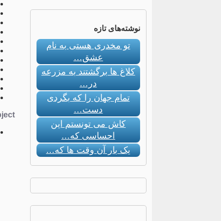
نوشته‌های تازه
تو مخدری هستی به نام
عشق…
کلاغ ها برگشتند به مزرعه
در…
تمام جهان را که بگردی
دست…
ect:
کاش می تونستم این
احساسی که…
یک بار آن وقت ها که…