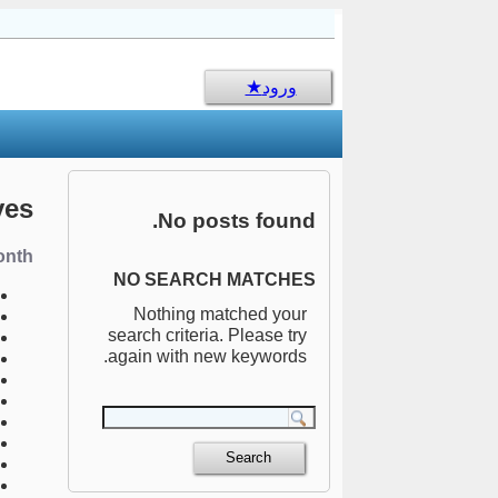
sms جالب
ورود
ves
No posts found.
nth:
NO SEARCH MATCHES
Nothing matched your
search criteria. Please try
again with new keywords.