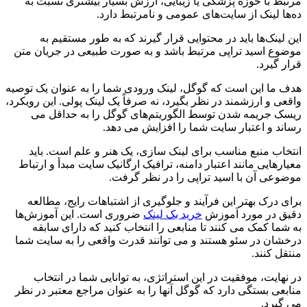
مرتبط با حوزه پزشکی یا زیبایی، ارزش بسیار بیشتری نسبت به
ده‌ها لینک از سایت‌های عمومی و نامرتبط دارد.
این لینک‌ها باید در محتوایی قرار گیرند که به طور مستقیم به
موضوع اسید تراپی مرتبط باشد و به صورت طبیعی در جریان متن
قرار گیرد.
هدف ما این است که گوگل، لینک ورودی شما را به عنوان یک توصیه
واقعی و ارزشمند در نظر بگیرد، نه صرفاً یک لینک پولی. این رویکرد،
ریسک جریمه شدن توسط الگوریتم‌های گوگل را به حداقل می
رساند و اعتبار سایت شما را افزایش می دهد.
انتخاب منبع مناسب برای لینک سازی، یک هنر و علم است. باید
معیارهایی مانند اعتبار دامنه، ترافیک ارگانیک سایت مبدأ و ارتباط
موضوعی آن با اسید تراپی را در نظر گرفت.
برای درک بهتر این فرآیند و جلوگیری از اشتباهات رایج، مطالعه
دقیق در مورد آموزش
خرید بک لینک
ضروری است. این آموزش‌ها
به شما کمک می کنند تا منابعی را انتخاب کنید که دارای سابقه
درخشان در سئو هستند و می توانند قدرت واقعی را به سایت شما
منتقل کنند.
در نهایت، موفقیت در این استراتژی، به توانایی شما در انتخاب
منابعی بستگی دارد که گوگل آنها را به عنوان مراجع معتبر در نظر
می گیرد.