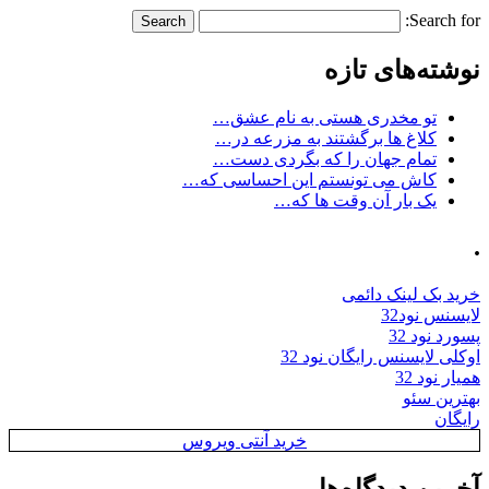
Search for:
نوشته‌های تازه
تو مخدری هستی به نام عشق…
کلاغ ها برگشتند به مزرعه در…
تمام جهان را که بگردی دست…
کاش می تونستم این احساسی که…
یک بار آن وقت ها که…
.
خرید بک لینک دائمی
لایسنس نود32
پسورد نود 32
اوکلی لایسنس رایگان نود 32
همیار نود 32
بهترین سئو
رایگان
خرید آنتی ویروس
آخرین دیدگاه‌ها