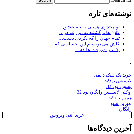
Search for:
نوشته‌های تازه
تو مخدری هستی به نام عشق…
کلاغ ها برگشتند به مزرعه در…
تمام جهان را که بگردی دست…
کاش می تونستم این احساسی که…
یک بار آن وقت ها که…
.
خرید بک لینک دائمی
لایسنس نود32
پسورد نود 32
اوکلی لایسنس رایگان نود 32
همیار نود 32
بهترین سئو
رایگان
خرید آنتی ویروس
آخرین دیدگاه‌ها