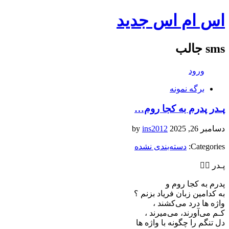
اس ام اس جدید
sms جالب
ورود
برگه نمونه
پـدر پدرم به کجا روم…
دسامبر 26, 2025
by
ins2012
Categories:
دسته‌بندی نشده
پـدر ✍🏼
پدرم به کجا روم و
به کدامین زبان فریاد بزنم ؟
واژه ها درد می‌کشند ،
کـم می‌آورند، می‌میرند ،
دل تنگم را چگونه با واژه ها