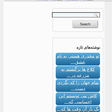
نوشته‌های تازه
تو مخدری هستی به نام
عشق…
کلاغ ها برگشتند به
مزرعه در…
تمام جهان را که بگردی
دست…
کاش می تونستم این
احساسی که…
یک بار آن وقت ها که…