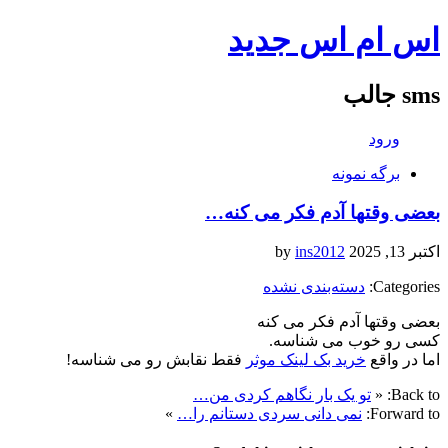
اس ام اس جدید
sms جالب
ورود
برگه نمونه
بعضی وقتها آدم فکر می کنه…
اکتبر 13, 2025
by
ins2012
Categories:
دسته‌بندی نشده
بعضی وقتها آدم فکر می کنه
کسی رو خوب می شناسه.
اما در واقع
خرید بک لینک موثر
فقط نقابش رو می شناسه!
Back to:
«
تو یک بار نگاهم کردی من…
Forward to:
نمی دانی سردی دستانم را…
»