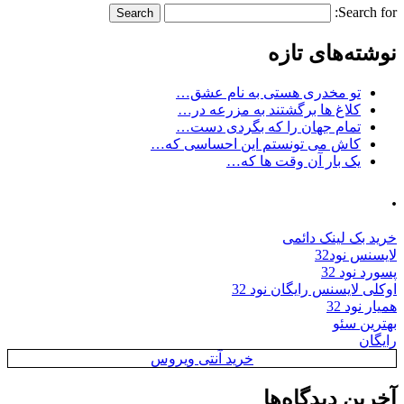
Search for:
نوشته‌های تازه
تو مخدری هستی به نام عشق…
کلاغ ها برگشتند به مزرعه در…
تمام جهان را که بگردی دست…
کاش می تونستم این احساسی که…
یک بار آن وقت ها که…
.
خرید بک لینک دائمی
لایسنس نود32
پسورد نود 32
اوکلی لایسنس رایگان نود 32
همیار نود 32
بهترین سئو
رایگان
خرید آنتی ویروس
آخرین دیدگاه‌ها