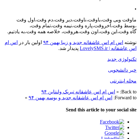
•
ماوقت وبی وقت،باوقت،ناوقت،دیر وقت،دم وقت،اول وقت
،وسط وقت،آخروقت،پاره وقت،نیمه وقت،تمام وقت،
گاه وقت،این وقت،اون وقت،هروقت، خلاصه همه وقت،به یادتیم.
نوشته
اس ام اس عاشقانه جدید و زیبا بهمن ۹۴
اولین بار در
اس ام
اس عاشقانه | LovelySMS.ir
پدیدار شد.
تکنولوژی جدید
خبر دانشجویی
مجله اینترنتی
Back to:
«
اس ام اس عاشقانه تبریک ولنتاین ۹۴
Forward to:
اس ام اس عاشقانه جدید و بوسه بهمن ۹۴
»
Send this article to your social site