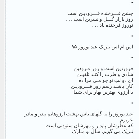
•
جشن فـــرخنده فـــرودیـن است
روز بازار گـــل و نسرین است . . .
نوروز فرخنده باد . . .
•
اس ام اس تبریک عید نوروز ۹۵
•
فروردین است و روز فـرودین
شادی و طرب را کنـد تلقیـن
ای دو لب تو چو مـی مرا ده
کان باشـد رسم روز فـــرودیـن
با آرزوی بهترین بهار برای شما
•
عید نوروز را به گلهای یاس بهشت آرزوهایم ،پدر و مادر
عزیزم
که عطرشان پایدار و مهرشان ستودنی است
تبریک می گویم، سال نو مبارک