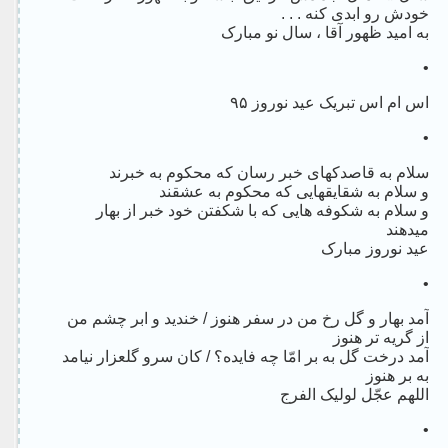
خودش رو ابدی کنه . . .
به امید ظهور آقا ، سال نو مبارک
•
اس ام اس تبریک عید نوروز ۹۵
•
سلام به قاصدکهای خبر رسان که محکوم به خبرند
و سلام به شقایقهایی که محکوم به عشقند
و سلام به شکوفه هایی که با شکفتن خود خبر از بهار
میدهند
عید نوروز مبارک
•
آمد بهار و گل رخ من در سفر هنوز / خندید و ابر چشم من
از گریه تر هنوز
آمد درخت گل به بر امّا چه فایده؟ / کان سرو گلعزار نیامد
به بر هنوز
اللهم عجّل لولیک الفرج
•