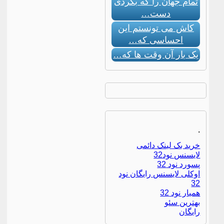
تمام جهان را که بگردی
دست…
کاش می تونستم این
احساسی که…
یک بار آن وقت ها که…
.
خرید بک لینک دائمی
لایسنس نود32
پسورد نود 32
اوکلی لایسنس رایگان نود
32
همیار نود 32
بهترین سئو
رایگان