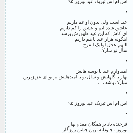
اس ام اس تبریک عید نوروز ۹۵
•
عید است ولی بدون او غم داریم
عاشق شده ایم و عشق را کم داریم
ای کاش که این عید ظهورش برسد
اینگونه هزار عید با هم داریم
اللهم عجل لولیک الفرج
سال نو مبارک
•
امیدوارم عید با بوسه هایش
بهار با گلهایش و سال نو با امیدهایش بر تو ای عزیزترین
مبارک باشد . . .
•
اس ام اس تبریک عید نوروز ۹۵
•
فرخنده باد بر همگان مقدم بهار
نوروز ، جاودانه ترین جشن روزگار