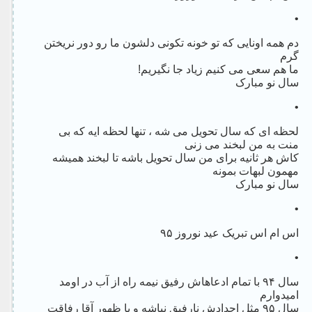
•
دم همه اونایی که تو خونه تکونی دلشون ما رو دور نریختن
گرم
ما هم سعی می کنیم زیاد جا نگیریم!
سال نو مبارک
•
لحظه ای که سال تحویل می شه ، تنها لحظه ایه که بی
منت به من لبخند می زنی
کاش هر ثانیه برای من سال تحویل باشه تا لبخند همیشه
مهمون لبهات بمونه
سال نو مبارک
•
اس ام اس تبریک عید نوروز ۹۵
•
سال ۹۴ با تمام ادعاهاش رفیق نیمه راه از آب در اومد
امیدوارم
سال ۹۵ مثل اجدادش نارفیق نباشه و با ظهور آقا رفاقت