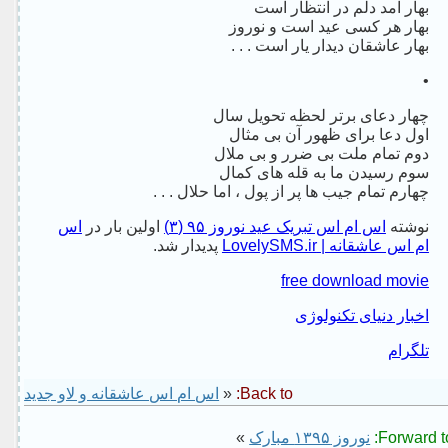
بهار آمد دلم در انتظار است
بهار هر کسی عید است و نوروز
بهار عاشقان دیدار یار است . . .
•
چهار دعای برتر لحظه تحویل سال
اول دعا برای ظهور آن بی مثال
دوم تمام ملت بی ضرر و بی ملال
سوم رسیدن ما به قله های کمال
چهارم تمام جیب ها پر از پول ، اما حلال . . .
نوشته
اس ام اس تبریک عید نوروز ۹۵ (۳)
اولین بار در
اس
ام اس عاشقانه | LovelySMS.ir
پدیدار شد.
free download movie
اخبار دنیای تکنولوژی
تلگرام
Back to:
«
اس ام اس عاشقانه و لاو جدید
Forward to
نوروز ۱۳۹۵ مبارک
»