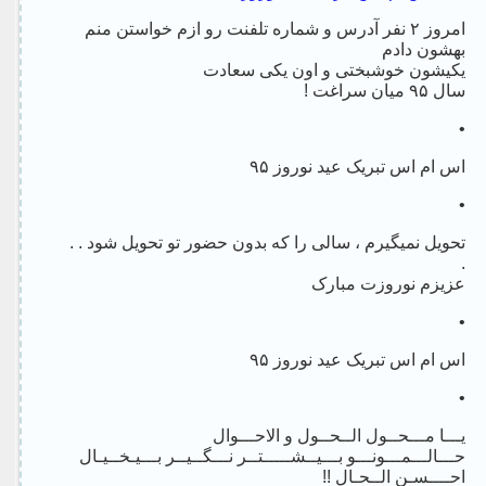
امروز ۲ نفر آدرس و شماره تلفنت رو ازم خواستن منم
بهشون دادم
یکیشون خوشبختی و اون یکی سعادت
سال ۹۵ میان سراغت !
•
اس ام اس تبریک عید نوروز ۹۵
•
تحویل نمیگیرم ، سالی را که بدون حضور تو تحویل شود . .
.
عزیزم نوروزت مبارک
•
اس ام اس تبریک عید نوروز ۹۵
•
یـــا مـــحــول الــحــول و الاحـــوال
حـــالـــمـــونـــو بـــیــشـــــتــر نـــگــیــر بـــیـخــیـال
احــــسـن الــحـال !!