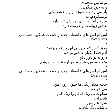
تو به من میخندی
و به خود میگویی :
باز می آید و میسوزد از این عشق ولی
برنمیگردم، نه
میروم آنجا که دلی بهر دلی تب دارد
عشق زیباست و حرمت دارد
•
اس ام اس های عاشقانه جدید و جملات غمگین احساسی
lovely sms
•
به هرکس که میرسی این حرفو میزنه :
آدم فقط یکبار عاشق میشه
دروغه تو باور نکن
مثلا خود من، هر روز دوباره عاشقت میشم
•
اس ام اس های عاشقانه جدید و جملات غمگین احساسی
lovely sms
•
جعبه مداد رنگی ها جلوی روی من
می خواهم
سکوت بی رنگ اتاقم را رنگ کنم
شاید آبی
شاید هم سبز
و شاید رنگ نگاه تو