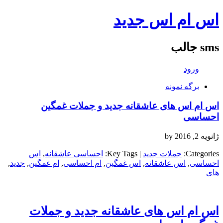
اس ام اس جدید
sms جالب
ورود
برگه نمونه
اس ام اس های عاشقانه جدید و جملات غمگین
احساسی
ژانویه 2, 2016
by
Categories:
جملات جدید
| Key Tags:
احساسی عاشقانه
,
اس
احساسی
,
اس عاشقانه
,
اس غمگین
,
ام احساسی
,
ام غمگین
,
جدید
,
های
اس ام اس های عاشقانه جدید و جملات