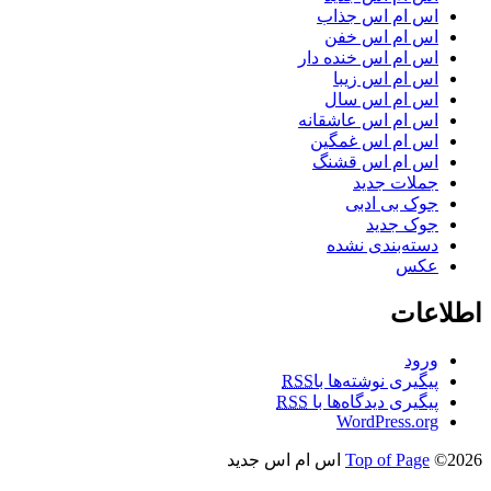
اس ام اس جذاب
اس ام اس خفن
اس ام اس خنده دار
اس ام اس زیبا
اس ام اس سال
اس ام اس عاشقانه
اس ام اس غمگین
اس ام اس قشنگ
جملات جدید
جوک بی ادبی
جوک جدید
دسته‌بندی نشده
عکس
اطلاعات
ورود
پیگیری نوشته‌ها با
RSS
پیگیری دیدگاه‌ها با
RSS
WordPress.org
©2026 اس ام اس جدید
Top of Page