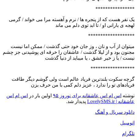
****************
یک نفر هست که از پنجره ها / نرم و آهسته مرا می خواند / گرمی
لهجه ی بارانی او / تا ابد توی دلم می ماند
*******************
میتوان از آب و نان ، وز جان خود حتی گذشت / ممکن اما نیست
مجنون بود و از لیلا گذشت / عاشقان را خرقه ای پوشیدنی جز چشم
نیست / یا ز خیر عشق ، یا میباید از دنیا گذشت
******************
گرچه سکوت بلندترین فریاد عالم است ولی گوشم دیگر طاقت
فریادهای تو را ندارد ، عزیز دلم کمی با من حرف بزن
نوشته
اس ام اس عاشقانه برای نوروز ۹۵
اولین بار در
اس ام اس
عاشقانه | LovelySMS.ir
پدیدار شد.
دانلود سریال و آهنگ
اتومبیل
تلگرام