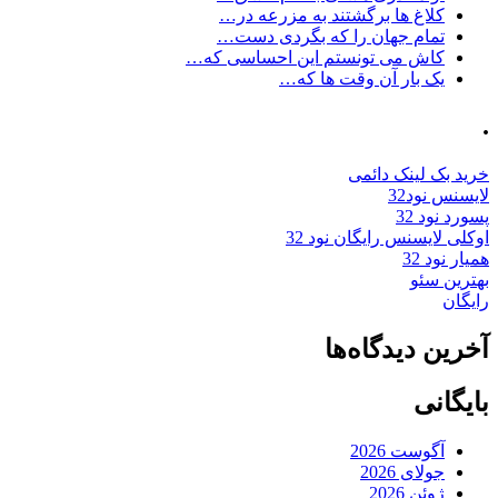
کلاغ ها برگشتند به مزرعه در…
تمام جهان را که بگردی دست…
کاش می تونستم این احساسی که…
یک بار آن وقت ها که…
.
خرید بک لینک دائمی
لایسنس نود32
پسورد نود 32
اوکلی لایسنس رایگان نود 32
همیار نود 32
بهترین سئو
رایگان
آخرین دیدگاه‌ها
بایگانی
آگوست 2026
جولای 2026
ژوئن 2026