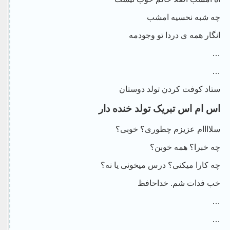
چه شبه نحسیه امشب
انگار همه ی دردا تو وجودمه
…
…
ستاد کوفت کردن تولد دوستان
اس ام اس تبریک تولد خنده دار
سلاااام عزیزم چطوری؟ خوبی؟
چه خبرا؟ همه خوبن؟
چه کارا میکنی؟ درس میخونی یا نه؟
خب فدات شم. خداحافظ
…
…