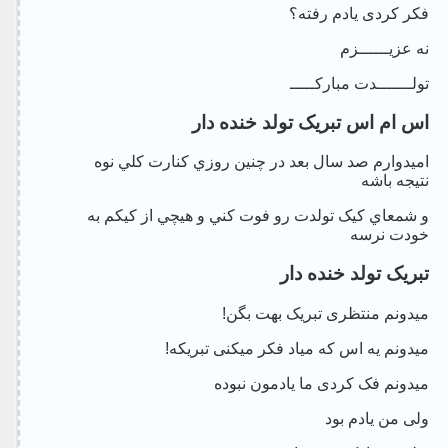
فکر کردی یادم رفته؟
نه عزیــــــزم
تولـــــــدت مبارکـــــ
اس ام اس تبریک تولد خنده دار
اميدوارم صد سال بعد در چنين روزي کنارت کلي نوه
نتيجه باشه
و شمعاي کيک تولدت رو فوت کني و هيچي از کيکم به
خودت نرسه
تبریک تولد خنده دار
میدونم منتظری تبریک بهت بگن!
میدونم یه اس که میاد فکر میکنی تبریکه!
میدونم فک کردی ما یادمون نبوده
ولی من یادم بود