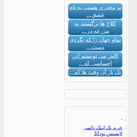
تو مخدری هستی به نام
عشق…
کلاغ ها برگشتند به
مزرعه در…
تمام جهان را که بگردی
دست…
کاش می تونستم این
احساسی که…
یک بار آن وقت ها که…
.
خرید بک لینک دائمی
لایسنس نود32