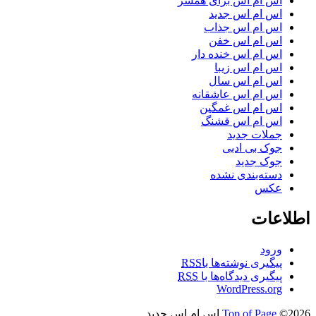
اس ام اس برای همسر
اس ام اس جدید
اس ام اس جذاب
اس ام اس خفن
اس ام اس خنده دار
اس ام اس زیبا
اس ام اس سال
اس ام اس عاشقانه
اس ام اس غمگین
اس ام اس قشنگ
جملات جدید
جوک بی ادبی
جوک جدید
دسته‌بندی نشده
عکس
اطلاعات
ورود
پیگیری نوشته‌ها با
RSS
پیگیری دیدگاه‌ها با
RSS
WordPress.org
©2026 اس ام اس جدید
Top of Page