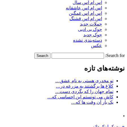
اس ام اس سال
اس ام اس عاشقانه
اس ام اس غمگین
اس ام اس قشنگ
جملات جدید
جوک بی ادبی
جوک جدید
دسته‌بندی نشده
عکس
Search for:
نوشته‌های تازه
تو مخدری هستی به نام عشق…
کلاغ ها برگشتند به مزرعه در…
تمام جهان را که بگردی دست…
کاش می تونستم این احساسی که…
یک بار آن وقت ها که…
.
خرید بک لینک دائمی