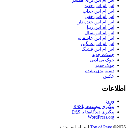
اس ام اس برای همسر
اس ام اس جدید
اس ام اس جذاب
اس ام اس خفن
اس ام اس خنده دار
اس ام اس زیبا
اس ام اس سال
اس ام اس عاشقانه
اس ام اس غمگین
اس ام اس قشنگ
جملات جدید
جوک بی ادبی
جوک جدید
دسته‌بندی نشده
عکس
اطلاعات
ورود
پیگیری نوشته‌ها با
RSS
پیگیری دیدگاه‌ها با
RSS
WordPress.org
©2026 اس ام اس جدید
Top of Page