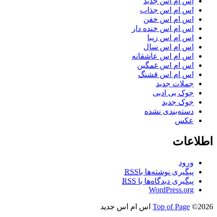
اس ام اس جدید
اس ام اس جذاب
اس ام اس خفن
اس ام اس خنده دار
اس ام اس زیبا
اس ام اس سال
اس ام اس عاشقانه
اس ام اس غمگین
اس ام اس قشنگ
جملات جدید
جوک بی ادبی
جوک جدید
دسته‌بندی نشده
عکس
اطلاعات
ورود
پیگیری نوشته‌ها با
RSS
پیگیری دیدگاه‌ها با
RSS
WordPress.org
©2026 اس ام اس جدید
Top of Page