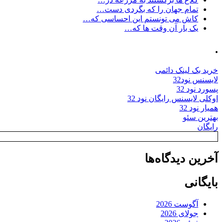
تمام جهان را که بگردی دست…
کاش می تونستم این احساسی که…
یک بار آن وقت ها که…
.
خرید بک لینک دائمی
لایسنس نود32
پسورد نود 32
اوکلی لایسنس رایگان نود 32
همیار نود 32
بهترین سئو
رایگان
آخرین دیدگاه‌ها
بایگانی
آگوست 2026
جولای 2026