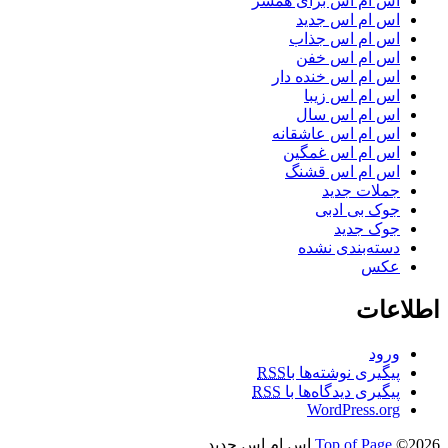
اس ام اس برای همسر
اس ام اس جدید
اس ام اس جذاب
اس ام اس خفن
اس ام اس خنده دار
اس ام اس زیبا
اس ام اس سال
اس ام اس عاشقانه
اس ام اس غمگین
اس ام اس قشنگ
جملات جدید
جوک بی ادبی
جوک جدید
دسته‌بندی نشده
عکس
اطلاعات
ورود
پیگیری نوشته‌ها با
RSS
پیگیری دیدگاه‌ها با
RSS
WordPress.org
©2026 اس ام اس جدید
Top of Page