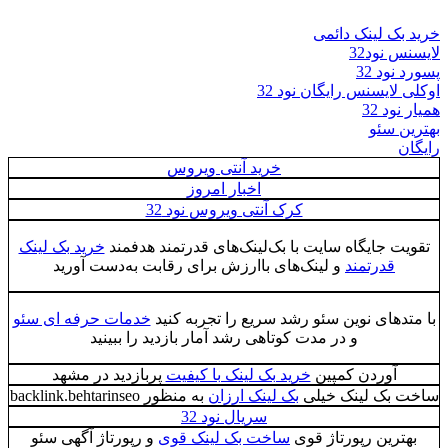
خرید بک لینک دائمی
لایسنس نود32
پسورد نود 32
اوکلی لایسنس رایگان نود 32
همیار نود 32
بهترین سئو
رایگان
خرید آنتی ویروس
اخبار امروز
کرک آنتی ویروس نود 32
تقویت جایگاه سایت با بک‌لینک‌های قدرتمند هدفمند
خرید بک لینک
قدرتمند
و لینک‌های باارزش برای رقابت به‌دست آورید
با متدهای نوین سئو رشد سریع را تجربه کنید
خدمات حرفه ای سئو
و در مدت کوتاهی رشد آمار بازدید را ببینید
آوردن کمپین
خرید بک لینک با کیفیت
پربازدید در مشهد
ساخت بک لینک خیلی
بک لینک ارزان
به منظور backlink.behtarinseo
سریال نود 32
بهترین رپورتاژ قوی
ساخت بک لینک قوی
و رپورتاژ آگهی سئو