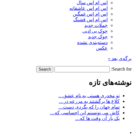
اس ام اس سال
اس ام اس عاشقانه
اس ام اس غمگین
اس ام اس قشنگ
جملات جدید
جوک بی ادبی
جوک جدید
دسته‌بندی نشده
عکس
برگه‌ی بعد »
Search for:
نوشته‌های تازه
تو مخدری هستی به نام عشق…
کلاغ ها برگشتند به مزرعه در…
تمام جهان را که بگردی دست…
کاش می تونستم این احساسی که…
یک بار آن وقت ها که…
.