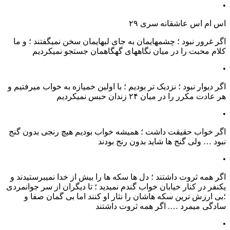
•
اس ام اس عاشقانه سری ۲۹
اگر غرور نبود ؛ چشمهایمان به جای لبهایمان سخن نمیگفتند ؛ و ما
کلام محبت را در میان نگاههای گهگاهمان جستجو نمیکردیم
•
اگر دیوار نبود ؛ نزدیک تر بودیم ؛ با اولین خمیازه به خواب میرفتیم و
هر عادت مکرر را در میان ۲۴ زندان حبس نمیکردیم
•
اگر خواب حقیقت داشت ؛ همیشه خواب بودیم هیچ رنجی بدون گنج
نبود … ولی گنج ها شاید بدون رنج بودند
•
اگر همه ثروت داشتند ؛ دل ها سکه ها را بیش از خدا نمیبرستیدند و
یکنفر در کنار خیابان خواب گندم نمیدید ؛ تا دیگران از سر جوانمردی
؛بی ارزش ترین سکه هاشان را نثار او کنند اما بی گمان صفا و
سادگی میمرد …. اگر همه ثروت داشتند
•