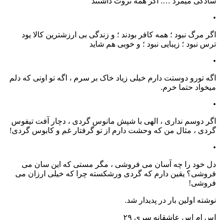
سادگی میمرد …. اگر همه ثروت داشتند
•
اگر مرگ نبود ؛ همه کافر بودند ؛ و زندگی بی ارزشترین کالا یود
ترس نبود ؛ زیبایی نبود ؛ و خوبی هم شاید
•
اگه تورو دوستت دارم خیلی زیاد خاک بر سرم ، اگه تو اونی که دلم
میخواد حتما خرم.
•
اگر دوسم نداری ، الهی با شپش مانوس گردی ، دچار آفت تیفوس
گردی ، مثال من که وحشت دارم از تو گرفتار غم و کابوس گردی!
•
دل خود را چه آسان می فروشی ، مگر مستی که این سان می
فروشی؟ یقین دارم که گردی ورشکسته چرا که خیلی ارزان می
فروشی!
نوشته اولین بار در پدیدار شد.
اس ام اس عاشقانه سری ۲۹