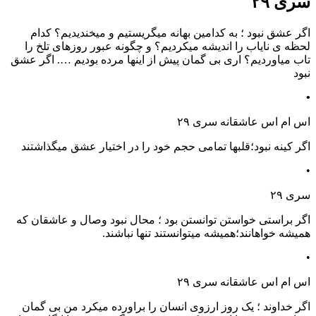
سری ۲۹
اگر عشق نبود ؛ به کدامین بهانه میگریستیم و میخندیدیم؟ کدام
لحظه ی نایاب را اندیشه میکردیم؟ و چگونه عبور روزهای تلخ را
تاب میاوردیم؟ اری بی گمان پیش از اینها مرده بودیم …. اگر عشق
نبود
•
اس ام اس عاشقانه سری ۲۹
اگر کینه نبود؛قلبها تمامی حجم خود را در اختیار عشق میگذاشتند
•
سری ۲۹
اگر براستی خواستن توانستن بود ؛ محال نبود وصال و عاشقان که
همیشه خواهانند؛همیشه میتوانستند تنها نباشند.
•
اس ام اس عاشقانه سری ۲۹
اگر خداوند ؛ یک روز ارزوی انسان را براورده میکرد من بی گمان