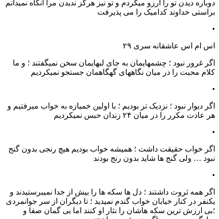
دوباره دیدن تو را ارزو میکردم و تو نیز هرگز ندیدن مرا انگاه نمیدانم
براستی خداوند کدامیک را می پذیرفت
•
اس ام اس عاشقانه سری ۲۹
اگر غرور نبود ؛ چشمهایمان به جای لبهایمان سخن نمیگفتند ؛ و ما
کلام محبت را در میان نگاههای گهگاهمان جستجو نمیکردیم
•
اگر دیوار نبود ؛ نزدیک تر بودیم ؛ با اولین خمیازه به خواب میرفتیم و
هر عادت مکرر را در میان ۲۴ زندان حبس نمیکردیم
•
اگر خواب حقیقت داشت ؛ همیشه خواب بودیم هیچ رنجی بدون گنج
نبود … ولی گنج ها شاید بدون رنج بودند
•
اگر همه ثروت داشتند ؛ دل ها سکه ها را بیش از خدا نمیبرستیدند و
یکنفر در کنار خیابان خواب گندم نمیدید ؛ تا دیگران از سر جوانمردی
؛بی ارزش ترین سکه هاشان را نثار او کنند اما بی گمان صفا و