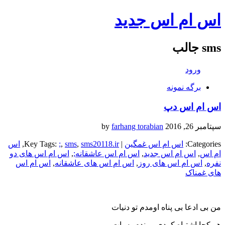
اس ام اس جدید
sms جالب
ورود
برگه نمونه
اس ام اس دپ
سپتامبر 26, 2016
by
farhang torabian
Categories:
اس ام اس غمگین
| Key Tags:
sms20118.ir
,
sms
,
;
,
اس
ام اس
,
اس ام اس جدید
,
اس ام اس عاشقانه;
,
اس ام اس های دو
نفره
,
اس ام اس های روز
,
اس ام اس های عاشقانه
,
اس ام اس
های غمناک
من بی ادعا بی پناه اومدم تو دنیات
هر کجا اشتباه کردی موندم به پات