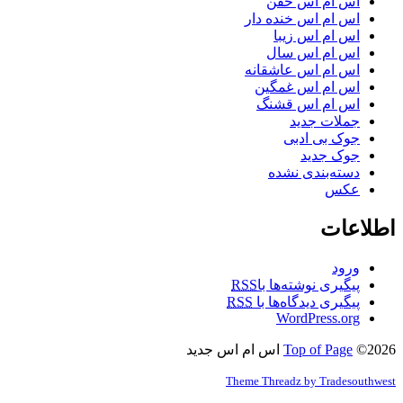
اس ام اس خفن
اس ام اس خنده دار
اس ام اس زیبا
اس ام اس سال
اس ام اس عاشقانه
اس ام اس غمگین
اس ام اس قشنگ
جملات جدید
جوک بی ادبی
جوک جدید
دسته‌بندی نشده
عکس
اطلاعات
ورود
پیگیری نوشته‌ها با
RSS
پیگیری دیدگاه‌ها با
RSS
WordPress.org
©2026 اس ام اس جدید
Top of Page
Theme Threadz by Tradesouthwest