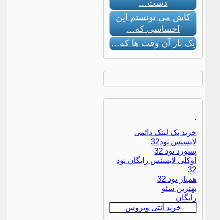
دست…
کاش می تونستم این
احساسی که…
یک بار آن وقت ها که…
.
خرید بک لینک دائمی
لایسنس نود32
پسورد نود 32
اوکلی لایسنس رایگان نود
32
همیار نود 32
بهترین سئو
رایگان
خرید آنتی ویروس