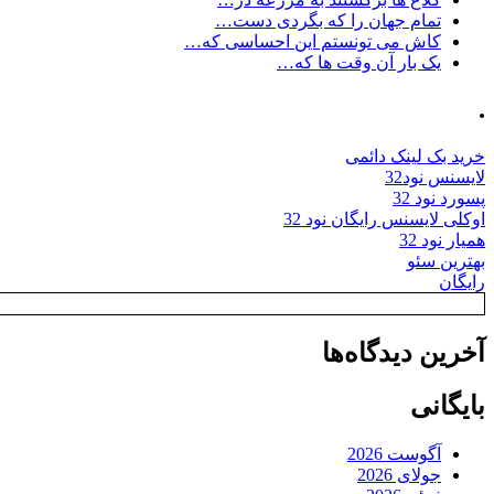
تمام جهان را که بگردی دست…
کاش می تونستم این احساسی که…
یک بار آن وقت ها که…
.
خرید بک لینک دائمی
لایسنس نود32
پسورد نود 32
اوکلی لایسنس رایگان نود 32
همیار نود 32
بهترین سئو
رایگان
آخرین دیدگاه‌ها
بایگانی
آگوست 2026
جولای 2026