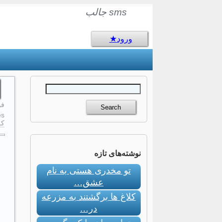
sms جالب
ورود
فوری
s:
کر
نوشته‌های تازه
تو مخدری هستی به نام
عشق…
کلاغ ها برگشتند به مزرعه
در…