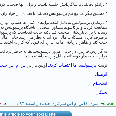
* برانکو دقایقی با شاگردانش جلسه داشت و برای آنها صحبت کرد.
* محسن بنگر مدافع تیم پرسپولیس دقایقی با تعدادی از هواداران 
* بازیکنان پرسپولیس به دلیل اینکه پول‌های کمی به حساب آنها ر
ممانعت کردند و ترکاشوند مشاور اقتصادی باشگاه پرسپولیس به 
رساند تا برای بازیکنان صحبت کند.نکته جالب اینجاست که پرسپولی
برطرف کردن مشکلات مالی بود اما به نظر می رسد حامی مالی جد
جلب کند و ظاهرا دریافتی ها به اندازه ای نبوده که کار به اعتصاب
به گزارش فارس، در حالی امروز پرسپولیسی‌ها به خاطر دریافت پو
قرار است دیدار دوستانه مقابل پارسه داشته باشد.
نوشته
پرسپولیسی‌ها اعتصاب کردند
اولین بار در
اس ام اس جدید
اتومبیل
استخدام
نخبگان
Forward 
سری ۲ اس ام اس سرکاری خنده دار اسفند ۹۴
»
 to:
his article to your social site