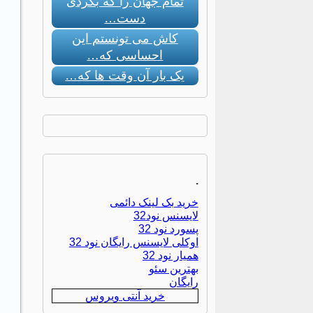
تمام جهان را که بگردی
دست…
کاش می تونستم این
احساسی که…
یک بار آن وقت ها که…
.
خرید بک لینک دائمی
لایسنس نود32
پسورد نود 32
اوکلی لایسنس رایگان نود 32
همیار نود 32
بهترین سئو
رایگان
خرید آنتی ویروس