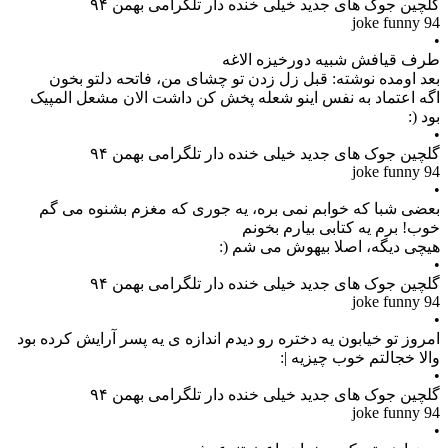
گلچین جوک های جدید خیلی خنده دار تلگرامی بهمن ۹۴
joke funny 94
•
طرف قیافش شبیه دورخیزه الاغه
بعد اومده نوشته: قبل زل زدن تو چشای من، فاتحه دلتو بخون
اگه اعتماد به نفس اینو شعله پخش کن داشت الان مشعل المپیک
بود (:
•
گلچین جوک های جدید خیلی خنده دار تلگرامی بهمن ۹۴
joke funny 94
•
بعضی شبا که خوابم نمی بره، یه جوری که مغزم بشنوه می گم
خوب! برم یه کتابی بیارم بخونم
هیچی دیگه، اصلا بیهوش می شم (:
•
گلچین جوک های جدید خیلی خنده دار تلگرامی بهمن ۹۴
joke funny 94
•
امروز تو خیابون یه دختره رو دیدم اندازه ی یه پسر آرایش کرده بود
والا خجالتم خوب چیزیه |:
•
گلچین جوک های جدید خیلی خنده دار تلگرامی بهمن ۹۴
joke funny 94
•