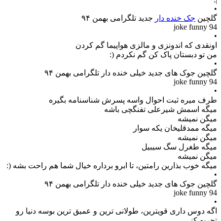
•
گلچین
جک خنده دار
جدید تلگرامی بهمن ۹۴
joke funny 94
•
اونقدى که اندونزى و مالزى هواپیما گم کردن
من تو دبستان پاک کن گم نکردم (:
•
گلچین جوک های جدید خیلی خنده دار تلگرامی بهمن ۹۴
joke funny 94
•
طرف ﻣﯿﺮﻩ ﺛﺒﺖ ﺍﺣﻮﺍﻝ ﻭﺍﺳﻪ ﭘﺴﺮﺵ ﺷﻨﺎﺳﻨﺎﻣﻪ ﺑﮕﯿﺮﻩ
ﻣﯿﮕﻪ ﺍﺳﻤﺶ ﺷﯿﺮﻋﻠﯽ ﺗﻔﻨﮕﭽﯽ ﺑﺎﺷﻪ
ﻣﯿﮕﻦ ﻧﻤﯿﺸﻪ
ﻣﯿﮕﻪ ﻣﻤﺪﻗﻠﯿﺨﺎﻥ ﯾﮑﻪ ﺳﻮﺍﺭ
ﻣﯿﮕﻦ ﻧﻤﯿﺸﻪ
ﻣﯿﮕﻪ ﻃﻐﺮﻝ ﺳﮓ ﺳﯿﺒﯿﻞ
ﻣﯿﮕﻦ ﻧﻤﯿﺸﻪ
ﻣﯿﮕﻪ ﺧﻮﺏ ﺑﺬﺍﺭﯾﻦ ﺭﺍﻣﺘﯿﻦ، ﺗﺎ ابرو برداره ﺧﯿﺎﻝ ﺷﻤﺎ ﻫﻢ ﺭﺍﺣﺖ بشه (:
•
گلچین جوک های جدید خیلی خنده دار تلگرامی بهمن ۹۴
joke funny 94
•
اگه دوس داری قویترین، طولانی ترین و عمیق ترین بوسه دنیا رو
تجربه کنی