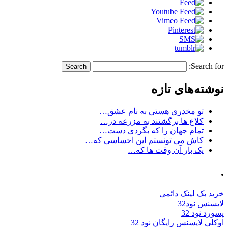
Search for:
نوشته‌های تازه
تو مخدری هستی به نام عشق…
کلاغ ها برگشتند به مزرعه در…
تمام جهان را که بگردی دست…
کاش می تونستم این احساسی که…
یک بار آن وقت ها که…
.
خرید بک لینک دائمی
لایسنس نود32
پسورد نود 32
اوکلی لایسنس رایگان نود 32