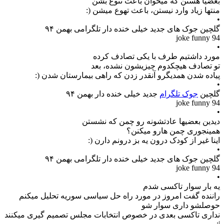
بعضیا هستن که میخوان باعث تنوع بشن
منتها زیاد وارد نیستن، باعث تهوع میشن (:
•
گلچین جوک های جدید خیلی خنده دار تلگرامی بهمن ۹۴
joke funny 94
•
مورد داشتیم طرف با یکی تصادف کرده
تو تصادف هیچکدوم چیزیشون نشده، بعد
پیاده شدن همدیگرو آنقدر زدن که راهی بیمارستان شدن (:
•
گلچین
جوک تلگرام
جدید خیلی خنده دار بهمن ۹۴
joke funny 94
•
دیدین بعضیها عادتشونه رو چمن که نشستن
همینجوری چمن هارو میکنن؟
اینا غیر از کودک درون یه بز درونم دارن (:
•
گلچین جوک های جدید خیلی خنده دار تلگرامی بهمن ۹۴
joke funny 94
•
یه بار سوار تاکسی شدم
راننده گفت امروز در مورد راه حل سیاسی سوریه تحلیل میکنم
حوصلشو داری سوار شو
نداری تاکسی بعدی در خصوص انتخابات مجلس تصمیم گیری میکنند
|: