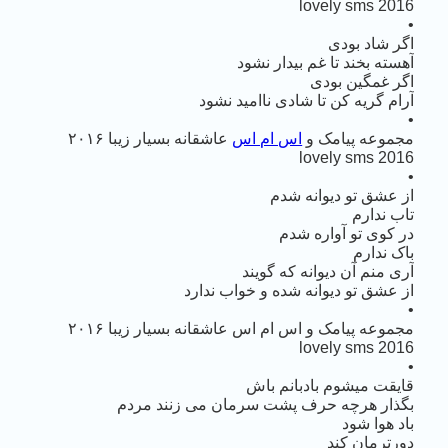
lovely sms 2016
•
اگر شاد بودی
آهسته بخند تا غم بیدار نشود
اگر غمگین بودی
آرام گریه کن تا شادی ناامید نشود
•
مجموعه پیامک و
اس ام اس
عاشقانه بسیار زیبا ۲۰۱۶
lovely sms 2016
•
از عشق تو دیوانه شدم
تاب ندارم
در کوی تو آواره شدم
باک ندارم
آری منم آن دیوانه که گویند
از عشق تو دیوانه شده و خواب ندارد
•
مجموعه پیامک و اس ام اس عاشقانه بسیار زیبا ۲۰۱۶
lovely sms 2016
•
قایقت میشوم بادبانم باش
بگذار هرچه حرف پشت سرمان می زنند مردم
باد هوا شود
دورترمان کند