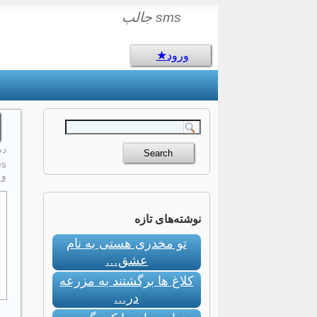
sms جالب
ورود
دسام
s:
و ۲۰۱۶
نوشته‌های تازه
تو مخدری هستی به نام
عشق…
کلاغ ها برگشتند به مزرعه
در…