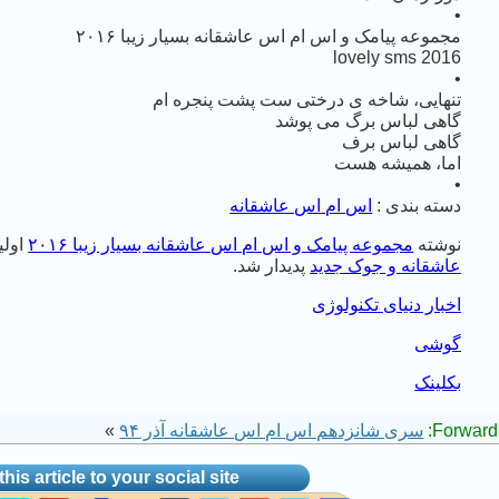
•
مجموعه پیامک و اس ام اس عاشقانه بسیار زیبا ۲۰۱۶
lovely sms 2016
•
تنهایی، شاخه ی درختی ست پشت پنجره ام
گاهی لباس برگ می پوشد
گاهی لباس برف
اما، همیشه هست
•
دسته بندی :
اس ام اس عاشقانه
نوشته
مجموعه پیامک و اس ام اس عاشقانه بسیار زیبا ۲۰۱۶
اولی
عاشقانه و جوک جدید
پدیدار شد.
اخبار دنیای تکنولوژی
گوشی
بکلینک
Forward 
سری شانزدهم اس ام اس عاشقانه آذر ۹۴
»
his article to your social site