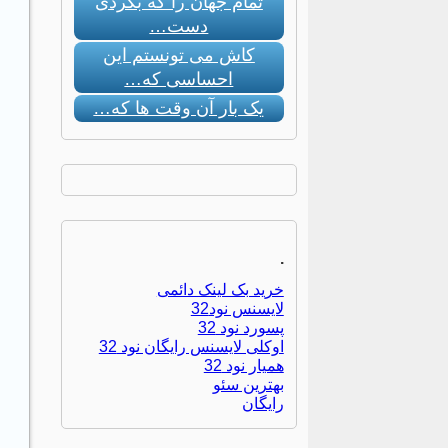
تمام جهان را که بگردی
دست…
کاش می تونستم این
احساسی که…
یک بار آن وقت ها که…
.
خرید بک لینک دائمی
لایسنس نود32
پسورد نود 32
اوکلی لایسنس رایگان نود 32
همیار نود 32
بهترین سئو
رایگان