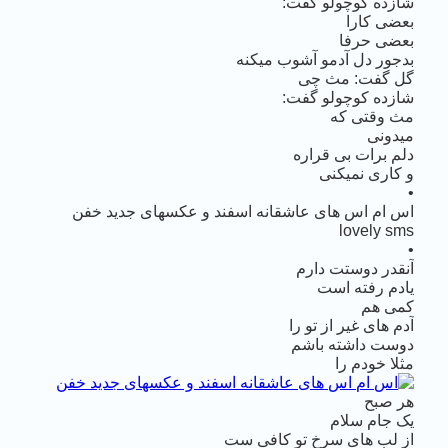
شازده کوچولو گفت:
بعضی کارا
بعضی حرفا
بدجور دل آدمو آشوب میکنه
گل گفت: مث چی
شازده کوچولو گفت:
مث وقتی که
میدونی
دلم برات بی‌ قراره
و کاری نمیکنی
•
اس ام اس های عاشقانه اسفند و عکسهای جدید خفن
lovely sms
•
آنقدر دوستت دارم
یادم رفته است
کمی هم
آدم های غیر از تو را
دوست داشته باشم
مثلا خودم را
هر صبح
یک جام سلام
از لب های سرخ تو کافی ست