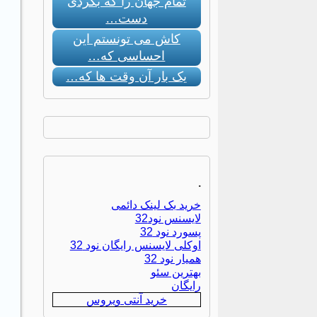
تمام جهان را که بگردی
دست…
کاش می تونستم این
احساسی که…
یک بار آن وقت ها که…
.
خرید بک لینک دائمی
لایسنس نود32
پسورد نود 32
اوکلی لایسنس رایگان نود 32
همیار نود 32
بهترین سئو
رایگان
خرید آنتی ویروس