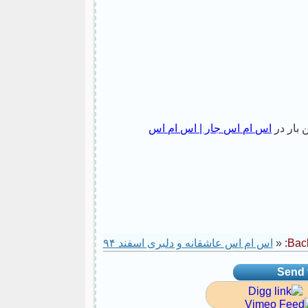
 بار در
اس ام اس جار | اس ام اس
Back
«
اس ام اس عاشقانه و دلبری اسفند ۹۴
Send t