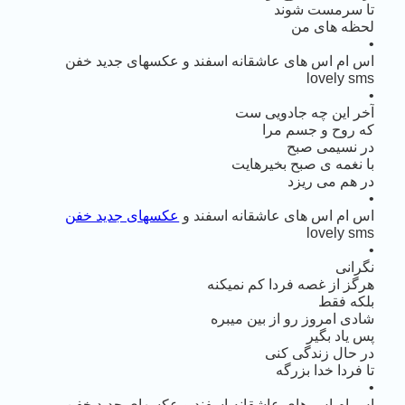
تا سرمست شوند
لحظه های من
•
اس ام اس های عاشقانه اسفند و عکسهای جدید خفن
lovely sms
•
آخر این چه جادویی ست
که روح و جسم مرا
در نسیمی صبح
با نغمه ی صبح بخیرهایت
در هم می ریزد
•
اس ام اس های عاشقانه اسفند و
عکسهای جدید خفن
lovely sms
•
نگرانی
هرگز از غصه فردا کم نمیکنه
بلکه فقط
شادی امروز رو از بین میبره
پس یاد بگیر
در حال زندگی کنی
تا فردا خدا بزرگه
•
اس ام اس های عاشقانه اسفند و عکسهای جدید خفن