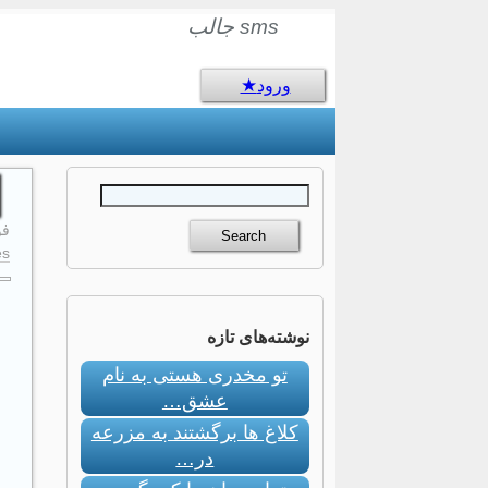
sms جالب
ورود
فوری
s:
نوشته‌های تازه
تو مخدری هستی به نام
عشق…
کلاغ ها برگشتند به مزرعه
در…