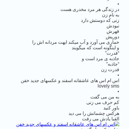
•
در زندگی هر مرد مخدری هست
به نام زن
زنی که دوستش دارد
نبودش
قهرش
دوریش
خماری می آورد و آب میکند ابهت مردانه اش را
و اینگونه است که میگویند
“قدرت”
جاذبه ی مرد است و
“جاذبه”
قدرت زن
•
اس ام اس های عاشقانه اسفند و عکسهای جدید خفن
lovely sms
•
به من می گفت
کم حرف می زنی
باور کنید
هرکس چشمانش را می دید
الفبا یادش می رفت