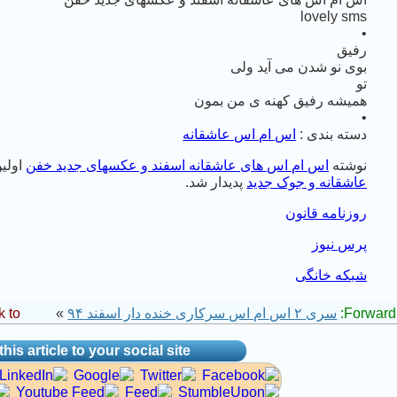
lovely sms
•
رفیق
بوی نو شدن می آید ولی
تو
همیشه رفیق کهنه ی من بمون
•
دسته بندی :
اس ام اس عاشقانه
نوشته
اس ام اس های عاشقانه اسفند و عکسهای جدید خفن
اولین
عاشقانه و جوک جدید
پدیدار شد.
روزنامه قانون
پرس نیوز
شبکه خانگی
Forward 
سری ۲ اس ام اس سرکاری خنده دار اسفند ۹۴
»
 to:
his article to your social site