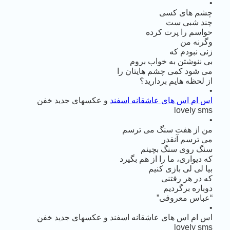
•
چشم های کسی
چند شبی ست
حواسم را پرت کرده
وگرنه من
زنی نبودم که
بی ننوشتن به خواب بروم
می شود کمی چشم‌ هایتان را
از لحظه هایم بردارید؟
•
اس ام اس های عاشقانه اسفند
و عکسهای جدید خفن
lovely sms
•
من از هفت‌ سنگ می ‌ترسم
می ‌ترسم آنقدر
سنگ روی سنگ بچینم
که دیواری، ما را از هم بگیرد
بیا لی لی بازی کنیم
که در هر رفتنی
دوباره برگردیم
“عباس معروفی”
•
اس ام اس های عاشقانه اسفند و عکسهای جدید خفن
lovely sms