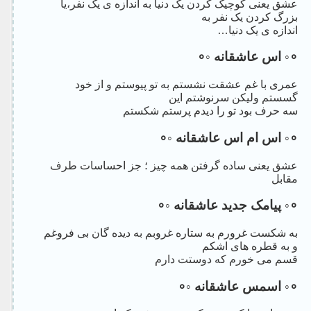
عشق یعنی کوچیک کردن یک دنیا به اندازه ی یک نفر،یا
بزرگ کردن یک نفر به
اندازه ی یک دنیا…
∘◦ اس عاشقانه ◦∘
عمری با غم عشقت نشستم به تو پیوستم و از خود
گسستم ولیکن سرنوشتم این
سه حرف بود تو را دیدم پرستم شکستم
∘◦ اس ام اس عاشقانه ◦∘
عشق یعنی ساده گرفتن همه چیز ؛ جز احساسات طرف
مقابل
∘◦ پیامک جدید عاشقانه ◦∘
به شکست غرورم به ستاره غروبم به دیده گان بی فروغم
و به قطره های اشکم
قسم می خورم که دوستت دارم
∘◦ اسمس عاشقانه ◦∘