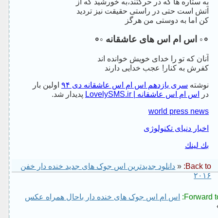
به ستاره ها که در حرکتند،به خورشید که از
آتش است حتی در راستی حقیقت نیز تردید
کن اما به دوستی من هرگز
∘◦ اس ام اس های عاشقانه ◦∘
آنان که تو را خدای خویش خوانده اند
کفرش به کنار! عجب خدایی دارند
نوشته
سری یازدهم اس ام اس عاشقانه دی ۹۴
اولین بار
در
اس ام اس عاشقانه | LovelySMS.ir
پدیدار شد.
world press news
اخبار دنیای تکنولوژی
بك لينك
Back to:
«
دانلود جدیدترین اس جوک های جدید خنده دار خفن
۲۰۱۶
Forward to
اس ام اس جوک های خنده دار باحال همراه عکس