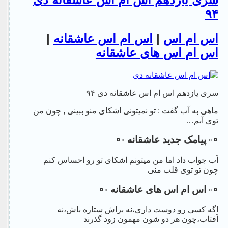
۹۴
اس ام اس
|
اس ام اس عاشقانه
|
اس ام اس های عاشقانه
سری یازدهم اس ام اس عاشقانه دی ۹۴
ماهی به آب گفت : تو نمیتونی اشکای منو ببینی , چون من
توی آبم…
∘◦ پیامک جدید عاشقانه ◦∘
آب جواب داد اما من میتونم اشکای تو رو احساس کنم
چون تو توی قلب منی
∘◦ اس ام اس های عاشقانه ◦∘
اگه کسی رو دوست داری،نه براش ستاره باش،نه
آفتاب،چون هر دو شون مهمون زود گذرند