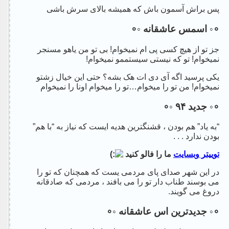
پس براش آسمون باش که همیشه بالای سرش باشی
∘◦ اسمس عاشقانه ◦∘
جز تو از هیچ کسی پی ام نمیخوام! بی تو من یاهو مسنجر
نمیخوام! تو که نیستی سیستممو نمیخوام!
یکی پرسید اگه آی دی ات هک بشه؟ حتی این خیال زشتو
نمیخوام! من تو را میخوام…تو را میخوام اونا را نمیخوام
∘◦ جدید ۹۴ ◦∘
“به یاد” هم بودن ، قشنگترین هدیه ایست که نیاز به “با هم”
بودن ندارد . . .
توییتر وبسایت
ما را فالو کنید
در این شهر صدای پای مردمی یست که همچنان که تو را
می بوسند طناب دار تو را می بافند ، مردمی که صادقانه
دروغ می گویند.
∘◦ جدیدترین اس عاشقانه ◦∘