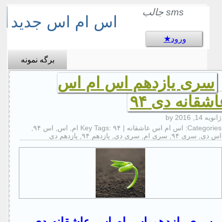
sms جالب
اس ام اس جدید
ورود
برگه نمونه
سری یازدهم اس ام اس
شقانه دی ۹۴
ژانویه 14, 2016
by
Categories:
اس ام اس عاشقانه
| Key Tags:
۹۴ ام
,
اس
,
اس ۹۴
,
اس دی
,
سری ۹۴
,
سری ام
,
سری دی
,
یازدهم ۹۴
,
یازدهم دی
سری یازدهم اس ام اس عاشقانه دی