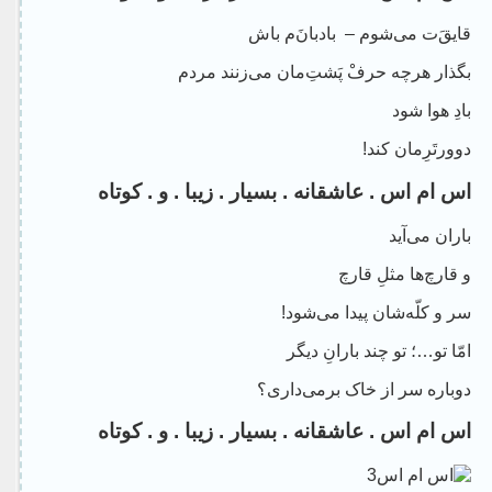
قایقَ‌ت می‌شوم – بادبان‌َم باش
بگذار هرچه حرفْ پَشتِ‌مان می‌زنند مردم
بادِ هوا شود
دوورتَرِمان کند!
اس ام اس . عاشقانه . بسیار . زیبا . و . کوتاه
باران می‌آید
و قارچ‌ها مثلِ قارچ
سر و کلّه‌شان پیدا می‌شود!
امّا تو…؛ تو چند بارانِ دیگر
دوباره سر از خاک برمی‌داری؟
اس ام اس . عاشقانه . بسیار . زیبا . و . کوتاه