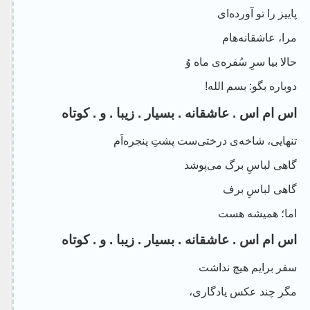
پاییز را تو آورده‌ای
مرا، عاشقانه‌هام
حالا بیا سرِ سُفره‌ی ماه وُ
دوباره بگو: بسم الله!
اس ام اس . عاشقانه . بسیار . زیبا . و . کوتاه
تنهایی، شاخه‌ی درختی‌ست پشتِ پنجره‌اَم
گاهی لباسِ برگ می‌پوشد
گاهی لباسِ برف
اما؛ همیشه هست
اس ام اس . عاشقانه . بسیار . زیبا . و . کوتاه
سفر برایم هیچ نداشت
مگر چند عکس یادگاری،