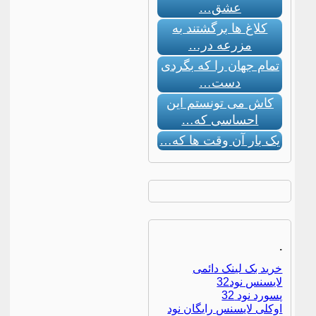
عشق…
کلاغ ها برگشتند به
مزرعه در…
تمام جهان را که بگردی
دست…
کاش می تونستم این
احساسی که…
یک بار آن وقت ها که…
.
خرید بک لینک دائمی
لایسنس نود32
پسورد نود 32
اوکلی لایسنس رایگان نود