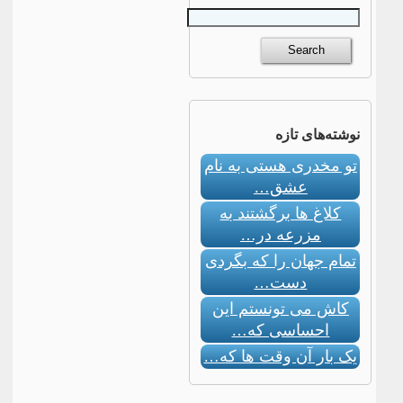
نوشته‌های تازه
تو مخدری هستی به نام
عشق…
کلاغ ها برگشتند به
مزرعه در…
تمام جهان را که بگردی
دست…
کاش می تونستم این
احساسی که…
یک بار آن وقت ها که…