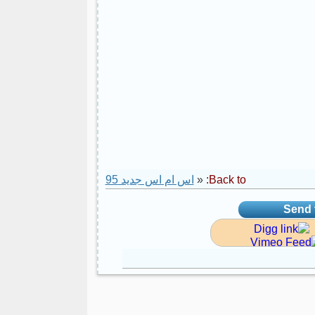
Back to:
«
اس ام اس جدید 95
Send t