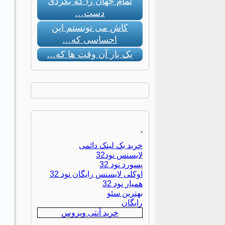
تمام جهان را که بگردی
دست…
کاش می تونستم این
احساسی که…
یک بار آن وقت ها که…
.
خرید بک لینک دائمی
لایسنس نود32
پسورد نود 32
اوکلی لایسنس رایگان نود 32
همیار نود 32
بهترین سئو
رایگان
خرید آنتی ویروس