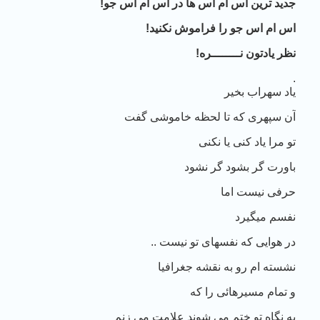
جدید ترین اس ام اس ها در اس ام اس جو!
اس ام اس جو
را فراموش نکنید!
نظر یادتون نــــــــره!
.
یاد سهراب بخیر
آن سپهری که تا لحظه خاموشی گفت
تو مرا یاد کنی یا نکنی
باورت گر بشود گر نشود
حرفی نیست اما
نفسم میگیرد
در هوایی که نفسهای تو نیست ..
نشسته ام رو به نقشه جغرافیا
و تمام مسیرهائی را که
به نگاه تو ختم می شوند علامت می زنم