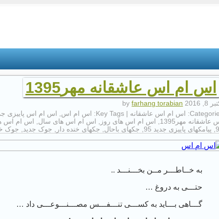
اس ام اس عاشقانه مهر1395
ر 8, 2016
by
farhang torabian
Categorie
اس ام اس عاشقانه
| Key Tags:
اس ام اس
,
اس ام اس پاییزی جد
 عاشقانه مهر1395
,
اس ام اس های روز
,
اس ام اس های سال
,
اس ام اس ها
,
پیامکهای پاییزی جدید 95
,
جکهای باحال
,
جکهای خنده دار
,
جوک جدید
,
جوک خ
به خــاطـــر مــن بخـــنـــد ..
حتـــی به دروغ …
گـــاهی بـــاید به کســـی تنـــفـــس مصـــنـــوعـــی داد …