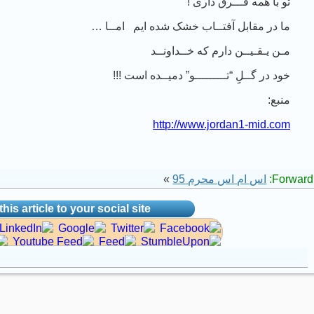
تو با همه فـــرق داری !
ما در مقابل آفتــاب خشک شده ایم امــا …
مـن یـقـیــن دارم که خــداونــد
خود در گــلِِ “تـــــــــو” دمیــده است !!!
منبع:
http://www.jordan1-mid.com
Forward 
اس ام اس محرم 95
»
his article to your social site