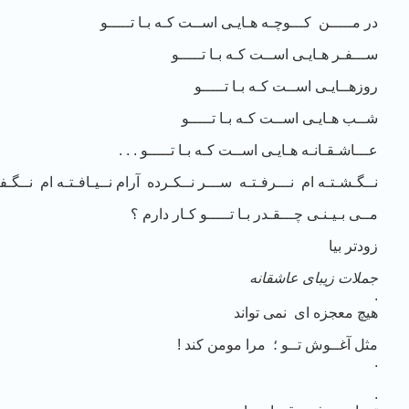
در مـــــن کـــوچـه هـایـی اســت کـه بـا تـــــو
ســـفـر هـایـی اســت کـه بـا تـــــو
روزهــایـی اســت کـه بـا تـــــو
شــب هـایـی اســت کـه بـا تـــــو
عـــاشـقـانـه هـایـی اســت کـه بـا تـــــو . . .
نــگـشـتـه ام نـــرفـتـه ســـر نــکـرده آرام نــیـافـتـه ام نــگـفـتـ
مــی بـیـنـی چـــقـدر بـا تـــــو کـار دارم ؟
زودتر بیا
جملات زیبای عاشقانه
.
هیچ معجزه ای نمی تواند
مثل آغــوش تــو ؛ مرا مومن کند !
.
.