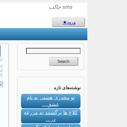
sms جالب
ورود
اکتب
s:
اس
95
نوشته‌های تازه
تو مخدری هستی به نام
عشق…
کلاغ ها برگشتند به مزرعه
در…